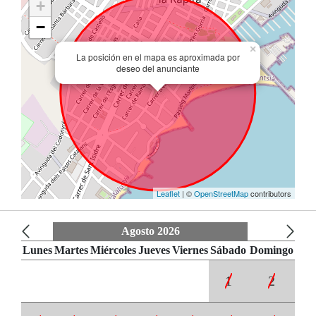
+
−
×
La posición en el mapa es aproximada por
deseo del anunciante
Leaflet
| ©
OpenStreetMap
contributors
Agosto 2026
Lunes
Martes
Miércoles
Jueves
Viernes
Sábado
Domingo
1
2