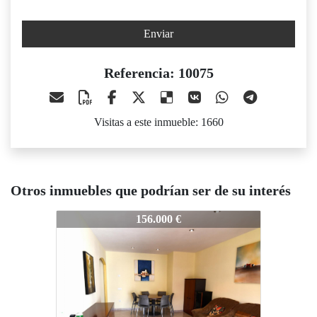
Enviar
Referencia: 10075
Visitas a este inmueble: 1660
Otros inmuebles que podrían ser de su interés
10075
10075
1
156.000 €
150.000 €