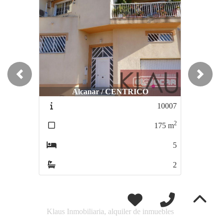
Previous
Next
Alcanar / CENTRICO
Alcanar playa / MARTINENCA
10007
10075
2
2
175
m
66
m
5
2
2
1
Klaus Inmobiliaria, alquiler de inmuebles