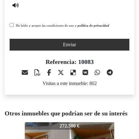
He leído y acepto las condiciones de uso y
política de privacidad
Enviar
Referencia: 10083
Visitas a este inmueble: 802
Otros inmuebles que podrían ser de su interés
10083
10083
1
272.500 €
112.000 €