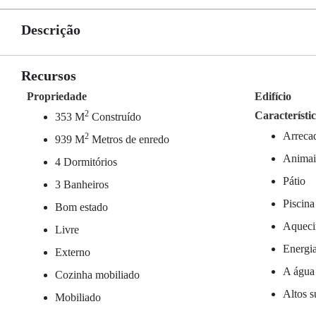
Descrição
Recursos
Propriedade
Edifício
2
Característi
353 M
Construído
Arreca
2
939 M
Metros de enredo
Animais
4 Dormitórios
Pátio
3 Banheiros
Piscina
Bom estado
Aqueci
Livre
Energia
Externo
A água 
Cozinha mobiliado
Altos s
Mobiliado