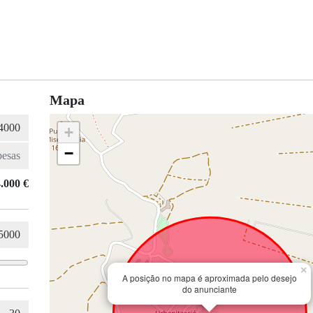
Mapa
+
−
.000 €
×
A posição no mapa é aproximada pelo desejo
do anunciante