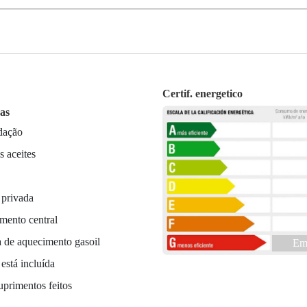
Certif. energetico
cas
dação
 aceites
 privada
mento central
 de aquecimento gasoil
Em 
está incluída
uprimentos feitos