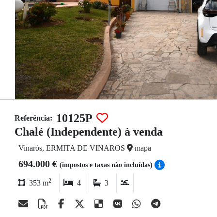
10125P
Referência:
Chalé (Independente) à venda
Vinaròs, ERMITA DE VINAROS
mapa
694.000 €
(impostos e taxas não incluídas)
2
353 m
4
3