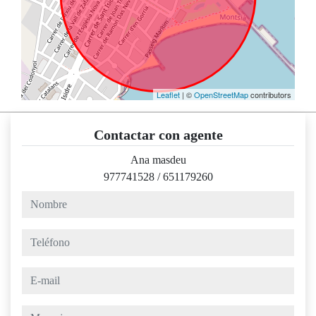
Leaflet
| ©
OpenStreetMap
contributors
Contactar con agente
Ana masdeu
977741528
/
651179260
nombre
teléfono
e-mail
mensaje