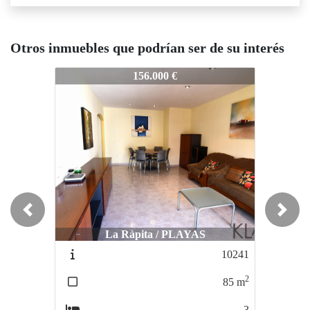
Otros inmuebles que podrían ser de su interés
10003A
10003A
10003A
156.000 €
325.000 €
Previous
Next
La Ràpita / PLAYAS
Sant Jaume d Enveja / centrica
San
10241
30032P
2
2
85
m
170
m
3
3