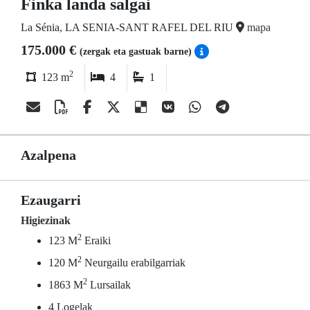
Finka landa salgai
La Sénia, LA SENIA-SANT RAFEL DEL RIU
mapa
175.000 €
(zergak eta gastuak barne)
2
123 m
4
1
Azalpena
Ezaugarri
Higiezinak
2
123 M
Eraiki
2
120 M
Neurgailu erabilgarriak
2
1863 M
Lursailak
4 Logelak