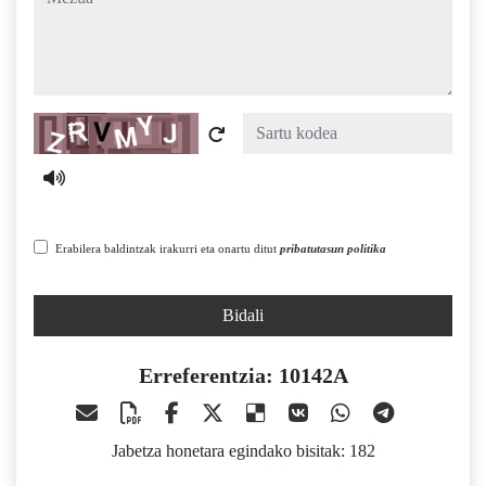
Captcha
Erabilera baldintzak irakurri eta onartu ditut
pribatutasun politika
Bidali
Erreferentzia: 10142A
Jabetza honetara egindako bisitak: 182