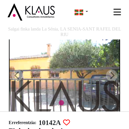
Salgai finka landa La Sénia, LA SENIA-SANT RAFEL DEL
RIU
10142A
Erreferentzia: