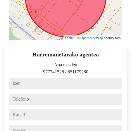
Leaflet
| ©
OpenStreetMap
contributors
Harremanetarako agentea
Ana masdeu
977741528
/
651179260
izen
telefono
e-mail
mezua