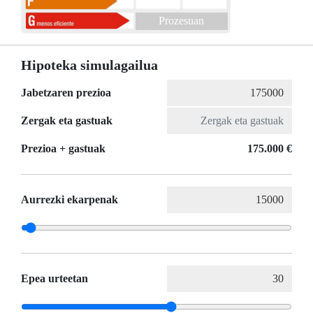
Prozesuan
Hipoteka simulagailua
Jabetzaren prezioa
Zergak eta gastuak
Prezioa + gastuak
175.000 €
Aurrezki ekarpenak
Epea urteetan