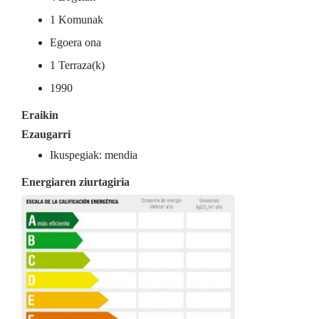
1 Komunak
Egoera ona
1 Terraza(k)
1990
Eraikin
Ezaugarri
Ikuspegiak: mendia
Energiaren ziurtagiria