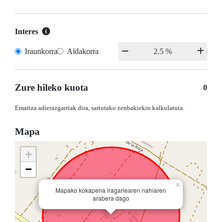
Interes
Iraunkorrak
Aldakorra
Zure hileko kuota
0
Emaitza adierazgarriak dira, sartutako zenbakiekin kalkulatuta.
Mapa
+
−
×
Mapako kokapena iragarlearen nahiaren
arabera dago