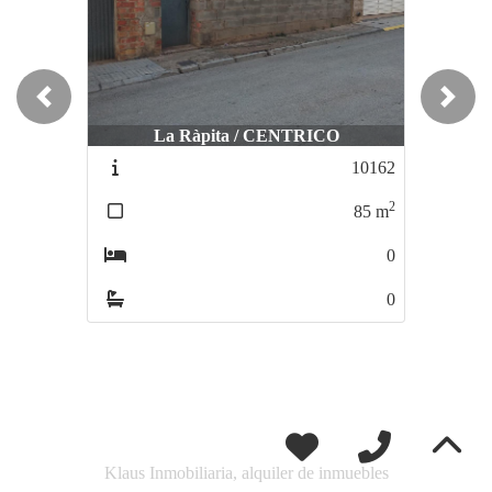
Previous
Next
La Ràpita / CENTRICO
10162
2
85
m
0
0
Klaus Inmobiliaria, alquiler de inmuebles