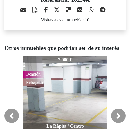
Visitas a este inmueble: 10
Otros inmuebles que podrían ser de su interés
10254A
10254A
7.000 €
8.500 €
Ocasión
Rebajado
Previous
Next
La Ràpita / Centro
La Ràpita / COLEGIOS