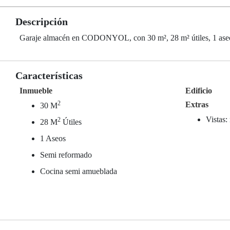
Descripción
Garaje almacén en CODONYOL, con 30 m², 28 m² útiles, 1 aseo
Características
Inmueble
Edificio
2
Extras
30 M
Vistas:
2
28 M
Útiles
1 Aseos
Semi reformado
Cocina semi amueblada