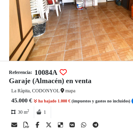
10084A
Referencia:
Garaje (Almacén) en venta
La Ràpita, CODONYOL
mapa
45.000 €
ha bajado 1.000 €
(impuestos y gastos no incluídos)
2
30 m
1