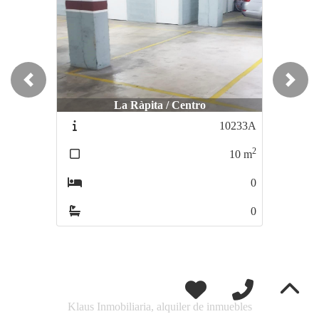
Previous
Next
La Ràpita / Centro
10233A
2
10
m
0
0
Klaus Inmobiliaria, alquiler de inmuebles