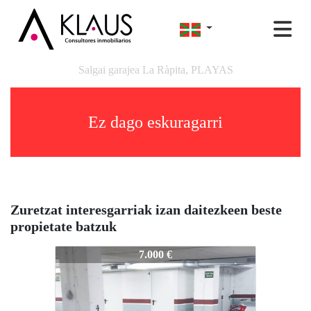
Salgai garajea La Ràpita, PLAYAS
Ez dago eskuragarri
Zuretzat interesgarriak izan daitezkeen beste
propietate batzuk
ARXIVAT10138
7.000 €