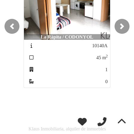
Previous
Next
La Ràpita / CODONYOL
10140A
2
45
m
1
0
Klaus Inmobiliaria, alquiler de inmuebles