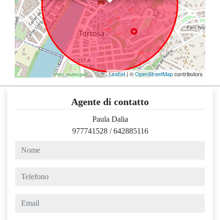
Leaflet
| ©
OpenStreetMap
contributors
Agente di contatto
Paula Dalia
977741528
/
642885116
nome
telefono
email