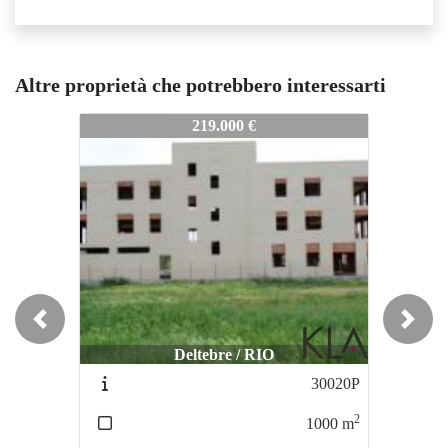
Altre proprietà che potrebbero interessarti
30045P
30045P
219.000 €
200.000 €
Previous
Next
Deltebre / RIO
La Ràpita / centro
30020P
100
2
1000
m
280