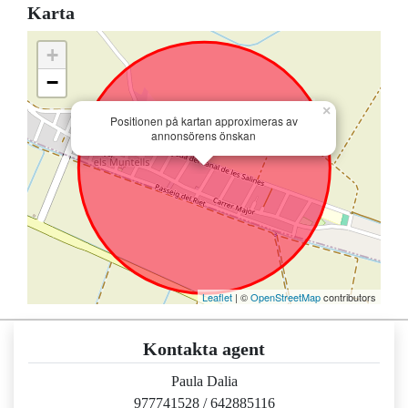
Karta
+
−
×
Positionen på kartan approximeras av
annonsörens önskan
Leaflet
| ©
OpenStreetMap
contributors
Kontakta agent
Paula Dalia
977741528
/
642885116