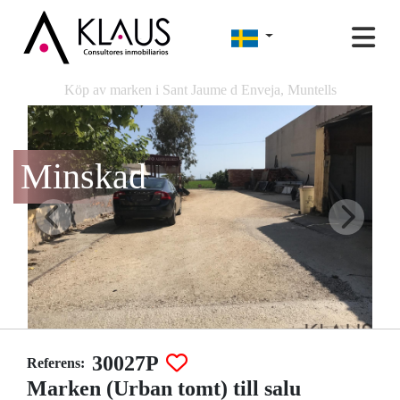
Köp av marken i Sant Jaume d Enveja, Muntells
Minskad
30027P
Referens:
Marken (Urban tomt) till salu