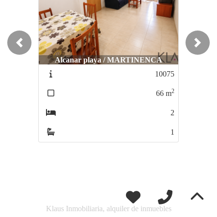
Previous
Next
Alcanar playa / MARTINENCA
10075
2
66
m
2
1
Klaus Inmobiliaria, alquiler de inmuebles