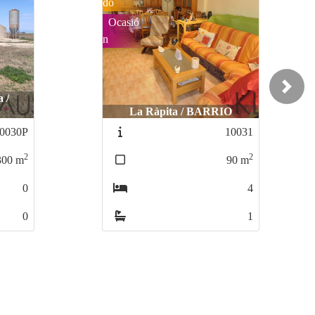
do
Ocasió
n
Next
 /
La Ràpita / BARRIO
0030P
10031
2
2
300
m
90
m
0
4
0
1