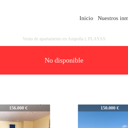
Inicio
Nuestros in
Venta de apartamento en Ampolla l, PLAYAS
No disponible
VAT30038P
ARXIVAT30038P
156.000 €
150.000 €