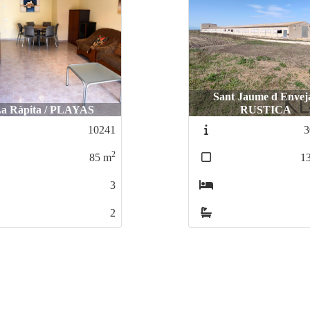
Sant Jaume d Enveja
a Ràpita / PLAYAS
RUSTICA
10241
3
2
85
m
1
3
2