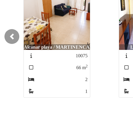
Previous
Alcanar playa / MARTINENCA
L
10075
2
66
m
2
1