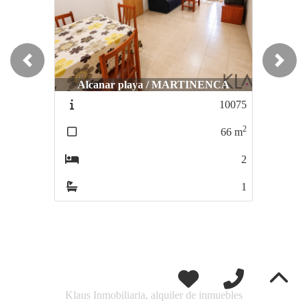
Previous
Next
Alcanar playa / MARTINENCA
10075
2
66
m
2
1
Klaus Inmobiliaria, alquiler de inmuebles