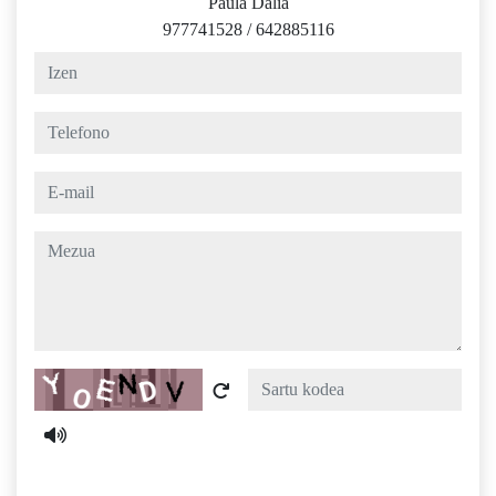
Paula Dalia
977741528
/
642885116
izen
telefono
e-mail
mezua
Captcha