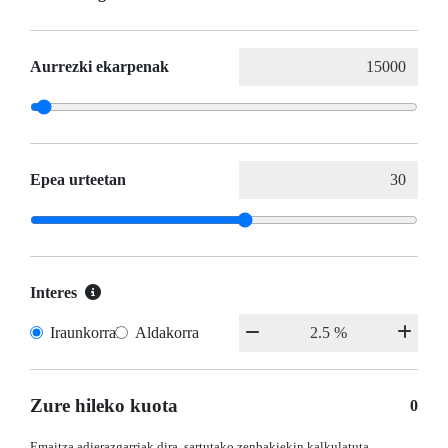
Aurrezki ekarpenak
Epea urteetan
Interes
Iraunkorrak
Aldakorra
Zure hileko kuota
0
Emaitza adierazgarriak dira, sartutako zenbakiekin kalkulatuta.