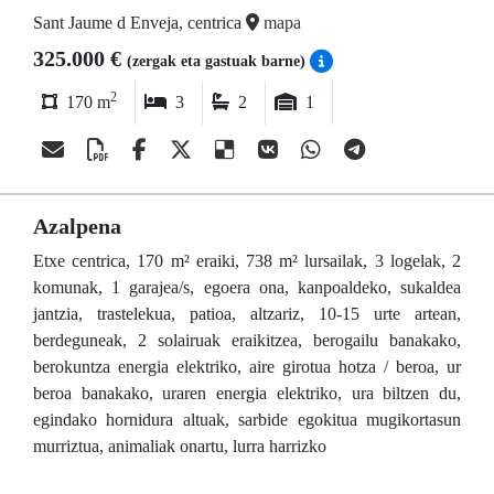
Sant Jaume d Enveja, centrica
mapa
325.000 €
(zergak eta gastuak barne)
2
170 m
3
2
1
Azalpena
Etxe centrica, 170 m² eraiki, 738 m² lursailak, 3 logelak, 2
komunak, 1 garajea/s, egoera ona, kanpoaldeko, sukaldea
jantzia, trastelekua, patioa, altzariz, 10-15 urte artean,
berdeguneak, 2 solairuak eraikitzea, berogailu banakako,
berokuntza energia elektriko, aire girotua hotza / beroa, ur
beroa banakako, uraren energia elektriko, ura biltzen du,
egindako hornidura altuak, sarbide egokitua mugikortasun
murriztua, animaliak onartu, lurra harrizko