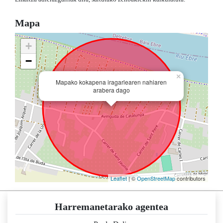
Mapa
+
−
×
Mapako kokapena iragarlearen nahiaren
arabera dago
Leaflet
| ©
OpenStreetMap
contributors
Harremanetarako agentea