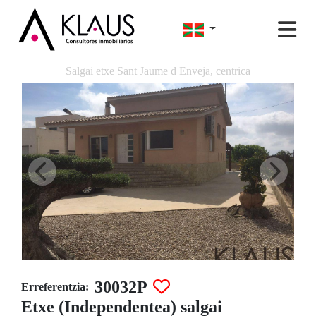
Salgai etxe Sant Jaume d Enveja, centrica
30032P
Erreferentzia:
Etxe (Independentea) salgai