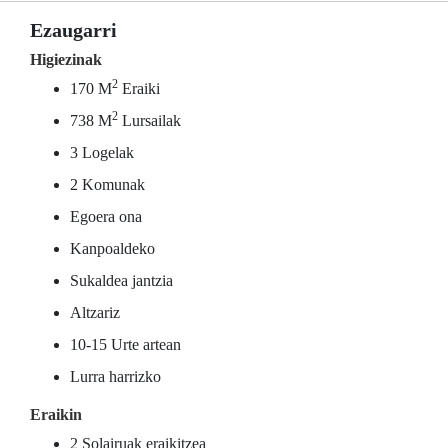
Ezaugarri
Higiezinak
2
170 M
Eraiki
2
738 M
Lursailak
3 Logelak
2 Komunak
Egoera ona
Kanpoaldeko
Sukaldea jantzia
Altzariz
10-15 Urte artean
Lurra harrizko
Eraikin
2 Solairuak eraikitzea