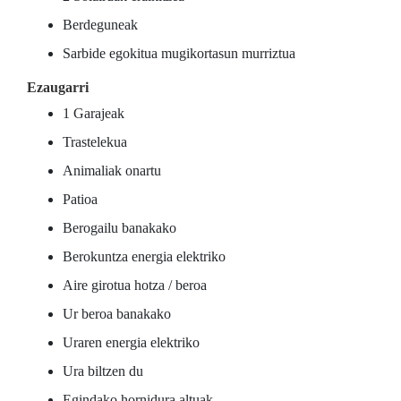
Berdeguneak
Sarbide egokitua mugikortasun murriztua
Ezaugarri
1 Garajeak
Trastelekua
Animaliak onartu
Patioa
Berogailu banakako
Berokuntza energia elektriko
Aire girotua hotza / beroa
Ur beroa banakako
Uraren energia elektriko
Ura biltzen du
Egindako hornidura altuak