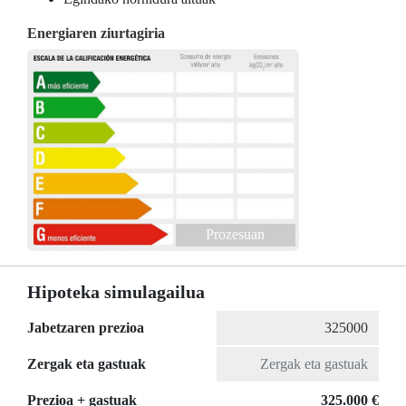
Energiaren ziurtagiria
Prozesuan
Hipoteka simulagailua
Jabetzaren prezioa
Zergak eta gastuak
Prezioa + gastuak
325.000 €