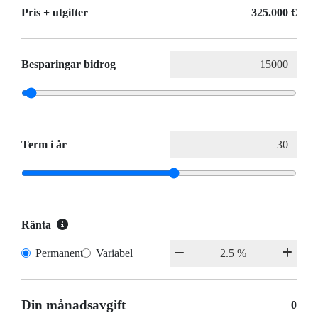
Pris + utgifter
325.000 €
Besparingar bidrog
Term i år
Ränta
Permanent
Variabel
Din månadsavgift
0