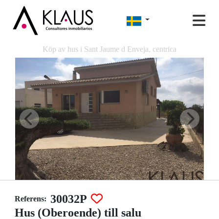
Köp av hus i Sant Jaume d Enveja, centrica
30032P
Referens:
Hus (Oberoende) till salu