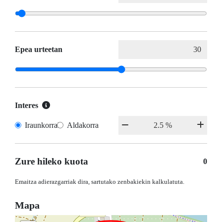
Epea urteetan
Interes
Iraunkorrak
Aldakorra
Zure hileko kuota
0
Emaitza adierazgarriak dira, sartutako zenbakiekin kalkulatuta.
Mapa