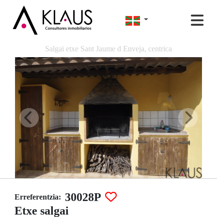
Salgai etxe Sant Jaume d Enveja, centrica
30028P
Erreferentzia:
Etxe salgai