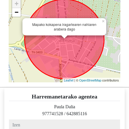
+
−
×
Mapako kokapena iragarlearen nahiaren
arabera dago
Leaflet
| ©
OpenStreetMap
contributors
Harremanetarako agentea
Paula Dalia
977741528
/
642885116
izen