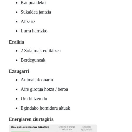
Kanpoaldeko
Sukaldea jantzia
Altzariz
Lurra harrizko
Eraikin
2 Solairuak eraikitzea
Berdeguneak
Ezaugarri
Animaliak onartu
Aire girotua hotza / beroa
Ura biltzen du
Egindako hornidura altuak
Energiaren ziurtagiria