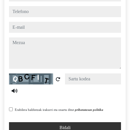
telefono
e-mail
mezua
Captcha
Erabilera baldintzak irakurri eta onartu ditut
pribatutasun politika
Bidali