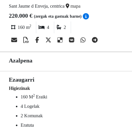
Sant Jaume d Enveja, centrica
mapa
220.000 €
(zergak eta gastuak barne)
2
160 m
4
2
Azalpena
Ezaugarri
Higiezinak
2
160 M
Eraiki
4 Logelak
2 Komunak
Eratuta