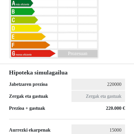
Prozesuan
Hipoteka simulagailua
Jabetzaren prezioa
Zergak eta gastuak
Prezioa + gastuak
220.000 €
Aurrezki ekarpenak