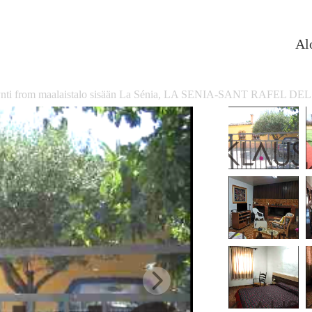
Al
nti from maalaistalo sisään La Sénia, LA SENIA-SANT RAFEL DEL