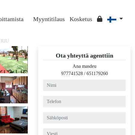
oittamista
Myyntitilaus
Kosketus
 RIU
Ota yhteyttä agenttiin
Ana masdeu
977741528
/
651179260
nimi
telefon
sähköposti
viesti