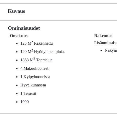
Kuvaus
Ominaisuudet
Omaisuus
Rakennus
2
Lisäominais
123 M
Rakennettu
Näkymä
2
120 M
Hyödyllinen pinta.
2
1863 M
Tonttialue
4 Makuuhuoneet
1 Kylpyhuoneissa
Hyvä kunnossa
1 Terassit
1990