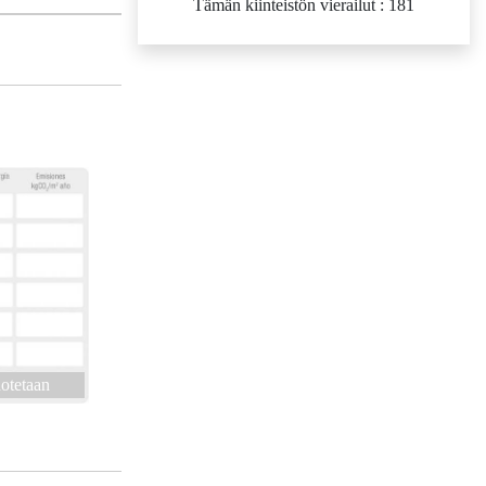
Tämän kiinteistön vierailut : 181
otetaan