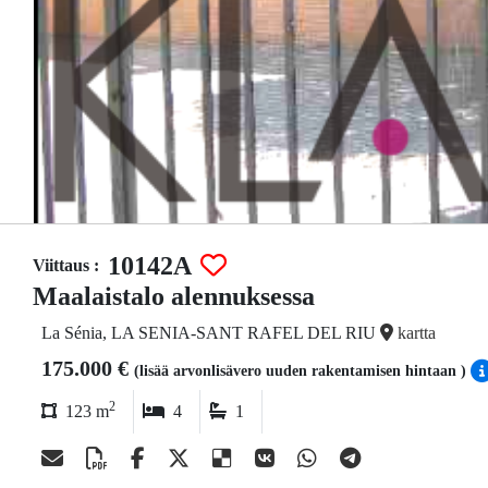
10142A
Viittaus :
Maalaistalo alennuksessa
La Sénia, LA SENIA-SANT RAFEL DEL RIU
kartta
175.000 €
(lisää arvonlisävero uuden rakentamisen hintaan )
2
123 m
4
1