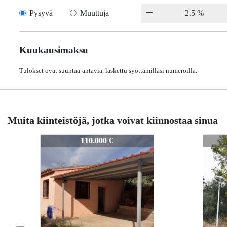
Pysyvä
Muuttuja
Kuukausimaksu
Tulokset ovat suuntaa-antavia, laskettu syöttämilläsi numeroilla.
Muita kiinteistöjä, jotka voivat kiinnostaa sinua
10142A
10142A
10142A
110.000 €
116.900 
116.90