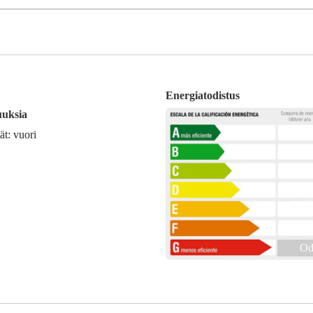
Energiatodistus
uuksia
t: vuori
Od