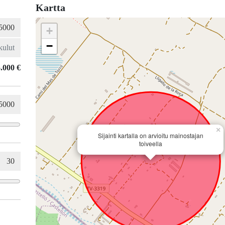
Kartta
+
−
.000 €
×
Sijainti kartalla on arvioitu mainostajan
toiveella