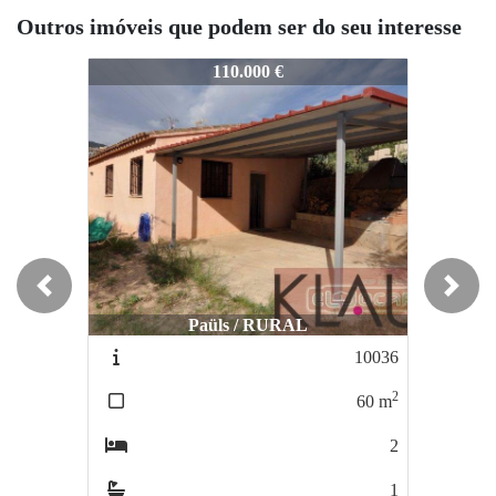
Outros imóveis que podem ser do seu interesse
10142A
10142A
110.000 €
116.900 €
Previous
Next
Paüls / RURAL
Alcanar playa / SERRAMAR
10036
1006
2
60
m
493
2
1