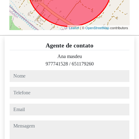
Leaflet
| ©
OpenStreetMap
contributors
Agente de contato
Ana masdeu
977741528
/
651179260
nome
telefone
email
mensagem