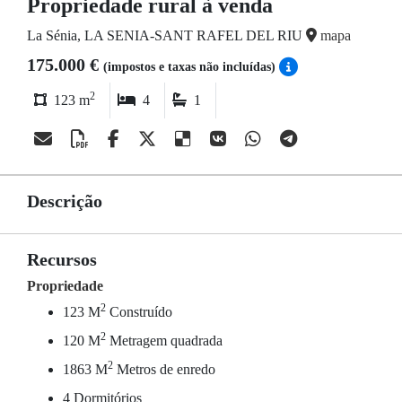
Propriedade rural à venda
La Sénia, LA SENIA-SANT RAFEL DEL RIU
mapa
175.000 €
(impostos e taxas não incluídas)
2
123 m
4
1
Descrição
Recursos
Propriedade
2
123 M
Construído
2
120 M
Metragem quadrada
2
1863 M
Metros de enredo
4 Dormitórios