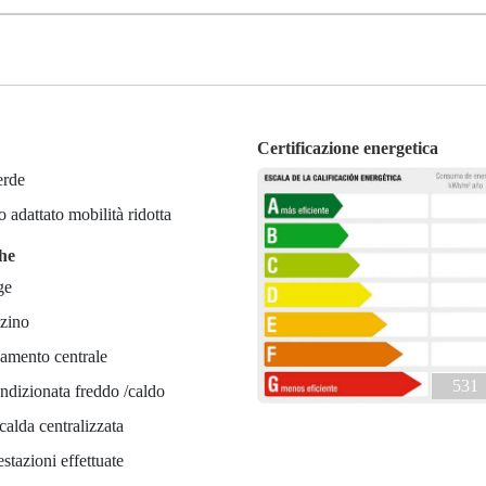
Certificazione energetica
erde
 adattato mobilità ridotta
che
ge
zino
amento centrale
531
ndizionata freddo /caldo
alda centralizzata
estazioni effettuate