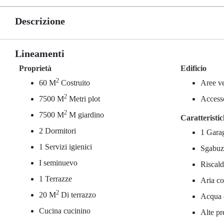
Descrizione
Lineamenti
Proprietà
Edificio
2
60 M
Costruito
Aree v
2
7500 M
Metri plot
Accesso
2
7500 M
M giardino
Caratteristi
2 Dormitori
1 Gara
1 Servizi igienici
Sgabuz
I seminuevo
Riscald
1 Terrazze
Aria co
2
20 M
Di terrazzo
Acqua c
Cucina cucinino
Alte pr