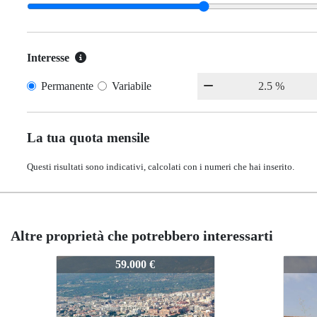
Interesse
Permanente
Variabile
La tua quota mensile
Questi risultati sono indicativi, calcolati con i numeri che hai inserito.
Altre proprietà che potrebbero interessarti
10036
10036
59.000 €
63.000 €
63.000 €