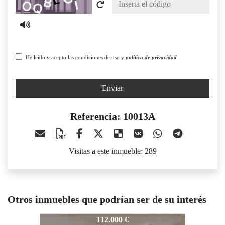
He leído y acepto las condiciones de uso y
política de privacidad
Enviar
Referencia: 10013A
Visitas a este inmueble: 289
Otros inmuebles que podrían ser de su interés
10013A
10013A
112.000 €
156.000 €