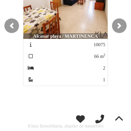
Previous
Next
Alcanar playa / MARTINENCA
10075
2
66
m
2
1
Klaus Inmobiliaria, alquiler de inmuebles